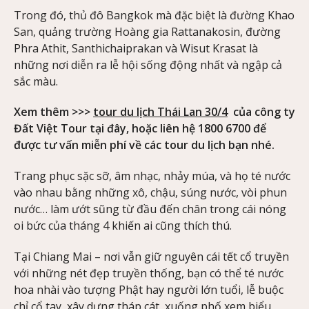
Trong đó, thủ đô Bangkok mà đặc biệt là đường Khao
San, quảng trường Hoàng gia Rattanakosin, đường
Phra Athit, Santhichaiprakan và Wisut Krasat là
những nơi diễn ra lễ hội sống động nhất và ngập cả
sắc màu.
Xem thêm >>>
tour du lịch Thái Lan 30/4
của công ty
Đất Việt Tour tại đây, hoặc liên hệ 1800 6700 để
được tư vấn miễn phí về các tour du lịch bạn nhé.
Trang phục sặc sỡ, âm nhạc, nhảy múa, và họ té nước
vào nhau bằng những xô, chậu, súng nước, vòi phun
nước… làm ướt sũng từ đầu đến chân trong cái nóng
oi bức của tháng 4 khiến ai cũng thích thú.
Tại Chiang Mai – nơi vẫn giữ nguyên cái tết cổ truyền
với những nét đẹp truyền thống, bạn có thể té nước
hoa nhài vào tượng Phật hay người lớn tuổi, lễ buộc
chỉ cổ tay, xây dựng tháp cát, xuống phố xem biểu