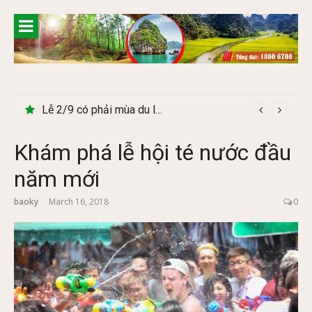
Skip
to
content
Lễ 2/9 có phải mùa du lịch Hà Giang đẹp không?
Khám phá lễ hội té nước đầu
năm mới
baoky
March 16, 2018
0