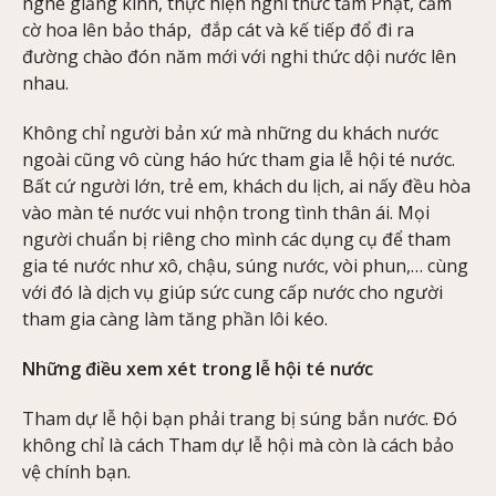
nghe giảng kinh, thực hiện nghi thức tắm Phật, cắm
cờ hoa lên bảo tháp, đắp cát và kế tiếp đổ đi ra
đường chào đón năm mới với nghi thức dội nước lên
nhau.
Không chỉ người bản xứ mà những du khách nước
ngoài cũng vô cùng háo hức tham gia lễ hội té nước.
Bất cứ người lớn, trẻ em, khách du lịch, ai nấy đều hòa
vào màn té nước vui nhộn trong tình thân ái. Mọi
người chuẩn bị riêng cho mình các dụng cụ để tham
gia té nước như xô, chậu, súng nước, vòi phun,… cùng
với đó là dịch vụ giúp sức cung cấp nước cho người
tham gia càng làm tăng phần lôi kéo.
Những điều xem xét trong lễ hội té nước
Tham dự lễ hội bạn phải trang bị súng bắn nước. Đó
không chỉ là cách Tham dự lễ hội mà còn là cách bảo
vệ chính bạn.