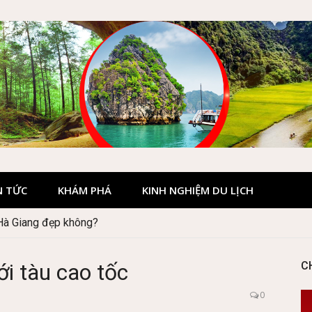
N TỨC
KHÁM PHÁ
KINH NGHIỆM DU LỊCH
 Hà Giang đẹp không?
Quốc gia Cúc Phương
i tàu cao tốc
C
0