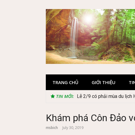
Skip
to
content
TRANG CHỦ
GIỚI THIỆU
TI
TIN MỚI:
Lễ 2/9 có phải mùa du lịch
Cây Ráy khổng lồ tại vườn 
Khám phá Côn Đảo vớ
msbich
July 30, 2019