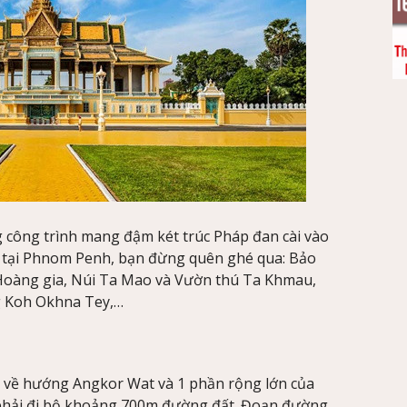
 công trình mang đậm két trúc Pháp đan cài vào
tại Phnom Penh, bạn đừng quên ghé qua: Bảo
Hoàng gia, Núi Ta Mao và Vườn thú Ta Khmau,
g Koh Okhna Tey,…
 về hướng Angkor Wat và 1 phần rộng lớn của
 phải đi bộ khoảng 700m đường đất. Đoạn đường