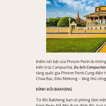
Điểm nổi bật của Phnom Penh là những
kiến trúc Campuchia.
Du lịch Campuchia
tàng quốc gia Phnom Penh,Cung điện 
Chùa Bạc, Đảo Mekong – làng thủ côn
ĐỈNH ĐỒI BAKHENG
Từ đồi Bakheng bạn có phóng tầm mắt
Siem Reap. Để đến được đỉnh đồi, bạn