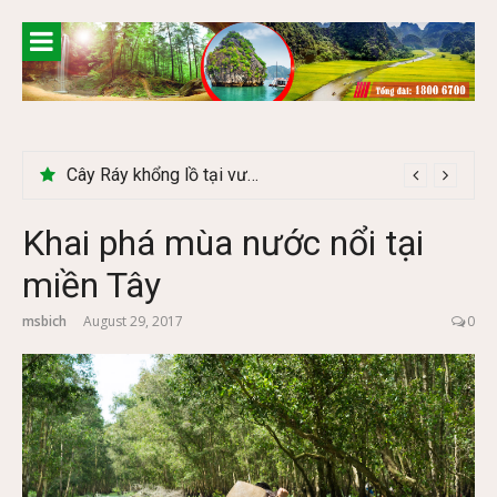
Skip
to
content
Cây Ráy khổng lồ tại vườn Quốc gia Cúc Phương
Khai phá mùa nước nổi tại
miền Tây
msbich
August 29, 2017
0