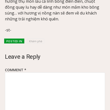
hưởng thụ món lẩu cá linh bông điên điển, chuột
đồng quay lu hay dễ dàng như món mắm kho bông
súng… với hương vị nồng nàn sẽ đem về du khách
những trải nghiệm khó quên.
-st-
POSTED IN
Khám phá
Leave a Reply
COMMENT
*