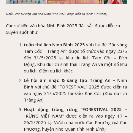
Nhiều các sự kiện văn hóa Ninh Bình 2025 được diễn ra (Ảnh: Sưu tầm)
Các sự kiện văn hóa Ninh Bình 2025 đặc sắc được diễn ra
xuyên suốt như:
tuần thú lịch Ninh Bình 2025
với chủ đề “Sắc vàng
Tam Cốc – Tràng An” được tổ chức vào ngày 23/5
đến 31/5/2025 tại khu du lịch Tam Cốc – Bích
Động, Khu du lịch sinh thái Tràng An và một số khu
du lịch, điểm du lịch khác.
Lễ hội âm nhạc & sáng tạo Tràng An – Ninh
Bình
với chủ đề “FORESTIVAL” 2025 được diễn ra
vào ngày 31/5/2025 tại Đảo Khê Cốc (Khu du lịch
Tràng An)
Hoạt động trồng rừng “FORESTIVAL 2025 –
RỪNG VIỆT NAM”
được diễn ra vào ngày 17 –
26/5/2025 tại Vườn nhà nước Cúc Phương (xã Cúc
Phương, huyện Nho Quan tỉnh Ninh Bình)