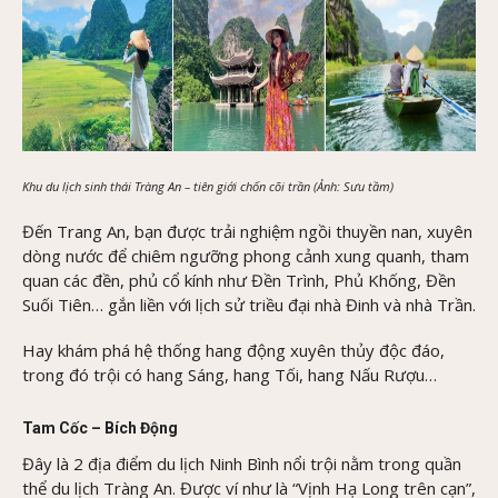
Khu du lịch sinh thái Tràng An – tiên giới chốn cõi trần (Ảnh: Sưu tầm)
Đến Trang An, bạn được trải nghiệm ngồi thuyền nan, xuyên
dòng nước để chiêm ngưỡng phong cảnh xung quanh, tham
quan các đền, phủ cổ kính như Đền Trình, Phủ Khống, Đền
Suối Tiên… gắn liền với lịch sử triều đại nhà Đinh và nhà Trần.
Hay khám phá hệ thống hang động xuyên thủy độc đáo,
trong đó trội có hang Sáng, hang Tối, hang Nấu Rượu…
Tam Cốc – Bích Động
Đây là 2 địa điểm du lịch Ninh Bình nổi trội nằm trong quần
thể du lịch Tràng An. Được ví như là “Vịnh Hạ Long trên cạn”,