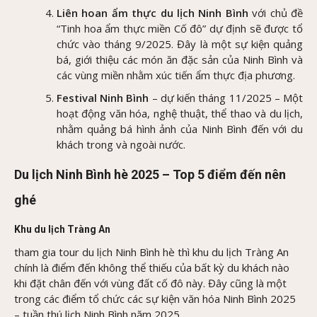
Liên hoan ẩm thực du lịch Ninh Bình
với chủ đề
“Tinh hoa ẩm thực miền Cố đô” dự định sẽ được tổ
chức vào tháng 9/2025. Đây là một sự kiện quảng
bá, giới thiệu các món ăn đặc sản của Ninh Bình và
các vùng miền nhằm xúc tiến ẩm thực địa phương.
Festival Ninh Bình
– dự kiến tháng 11/2025 – Một
hoạt động văn hóa, nghệ thuật, thể thao và du lịch,
nhằm quảng bá hình ảnh của Ninh Bình đến với du
khách trong và ngoài nước.
Du lịch Ninh Bình hè 2025 – Top 5 điểm đến nên
ghé
Khu du lịch Tràng An
tham gia tour du lịch Ninh Bình hè thì khu du lịch Tràng An
chính là điểm đến không thể thiếu của bất kỳ du khách nào
khi đặt chân đến với vùng đất cố đô này. Đây cũng là một
trong các điểm tổ chức các sự kiện văn hóa Ninh Bình 2025
– tuần thú lịch Ninh Bình năm 2025.