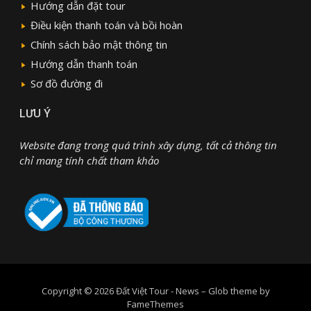
Hướng dẫn đặt tour
Điều kiện thanh toán và bồi hoàn
Chính sách bảo mật thông tin
Hướng dẫn thanh toán
Sơ đồ đường đi
LƯU Ý
Website đang trong quá trình xây dựng, tất cả thông tin
chỉ mang tính chất tham khảo
Copyright © 2026 Đất Việt Tour - News
–
Glob theme by
FameThemes