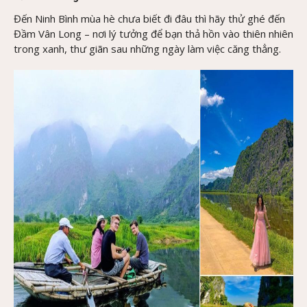
Đến Ninh Bình mùa hè chưa biết đi đâu thì hãy thử ghé đến
Đầm Vân Long – nơi lý tưởng để bạn thả hồn vào thiên nhiên
trong xanh, thư giãn sau những ngày làm việc căng thẳng.