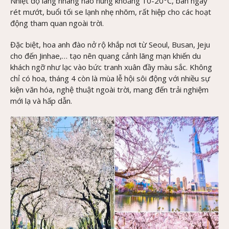
Nhiệt độ làng nhàng nao núng khoảng 10-20°C, ban ngày
rét mướt, buổi tối se lạnh nhẹ nhõm, rất hiệp cho các hoạt
động tham quan ngoài trời.
Đặc biệt, hoa anh đào nở rộ khắp nơi từ Seoul, Busan, Jeju
cho đến Jinhae,… tạo nên quang cảnh lãng mạn khiến du
khách ngỡ như lạc vào bức tranh xuân đầy màu sắc. Không
chỉ có hoa, tháng 4 còn là mùa lễ hội sôi động với nhiều sự
kiện văn hóa, nghệ thuật ngoài trời, mang đến trải nghiệm
mới lạ và hấp dẫn.