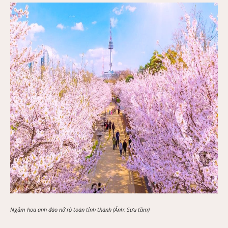
Ngắm hoa anh đào nở rộ toàn tỉnh thành (Ảnh: Sưu tầm)