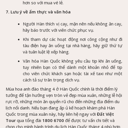
hơn so với mua vé lẻ.
7. Lưu ý về ẩm thực và văn hóa
Người Hàn thích vị cay, mặn nên nếu không ăn cay,
hãy báo trước với viên chức phục vụ.
Khi tham dự các hoạt động nơi công cộng như đi
tàu điện hay ăn uống tại nhà hàng, hãy giữ thứ tự
và tuân luật lệ xếp hàng.
Văn hóa Hàn Quốc không yêu cầu tip khi ăn uống,
tuy nhiên bạn có thể dành một khoản nhỏ để tip
cho viên chức khách sạn hoặc tài xế taxi như một
cách tả sự trân trọng dịch vụ.
Mùa hoa anh đào tháng 4 ở Hàn Quốc chính là thời điểm lý
tưởng để tận hưởng vẹn tròn vẻ đẹp mùa xuân, những lễ hội
rực rỡ, những món ăn quyến rũ cho đến những địa điểm du
lịch nổi danh. Nếu bạn đang ấp ủ kế hoạch khám phá Hàn
Quốc trong mùa xuân này, hãy liên hệ ngay với
Đất Việt
Tour
qua tổng đài
1800 6700
để được tư vấn chi tiết và
chọn cho mình hành trình du lịch Hàn Quốc tháng 4 phù hợp