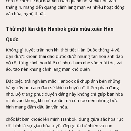
còn tổ chức Lễ hội hoa Anh Đào quanh hồ Seokchon vào
tháng 4, mang đến quang cảnh lãng mạn và nhiều hoạt động
văn hóa, nghệ thuật.
Thử một lần diện Hanbok giữa mùa xuân Hàn
Quốc
Không gì tuyệt trần hơn khi thời tiết Hàn Quốc tháng 4 về,
bạn được khoan thai dạo bước dưới những tán hoa anh đào
nở rộ, từng cánh hoa khẽ rơi như chạm nhẹ vào mái tóc, vai
áo, tạo nên khung cảnh lãng mạn khó quên.
Đặc biệt, trải nghiệm mặc Hanbok để chụp ảnh bên những
hàng cây hoa anh đào sẽ khiến chuyến đi thêm phần đáng
nhớ. Bộ trang phục duyên dáng này không chỉ giúp bạn hòa
mình vào không khí mùa xuân mà còn tạo nên những bức
hình mang đậm dấu ấn văn hóa.
chốc lát bạn khoác lên mình Hanbok, đứng giữa sắc hoa rực
rỡ chính là sự giao hòa tuyệt đẹp giữa tự nhiên và con