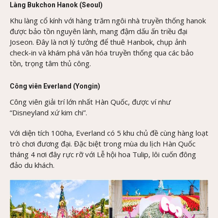
Làng Bukchon Hanok (Seoul)
Khu làng cổ kính với hàng trăm ngôi nhà truyền thống hanok
được bảo tồn nguyên lành, mang đậm dấu ấn triều đại
Joseon. Đây là nơi lý tưởng để thuê Hanbok, chụp ảnh
check-in và khám phá văn hóa truyền thống qua các bảo
tồn, trọng tâm thủ công.
Công viên Everland (Yongin)
Công viên giải trí lớn nhất Hàn Quốc, được ví như
“Disneyland xứ kim chi”.
Với diện tích 100ha, Everland có 5 khu chủ đề cùng hàng loạt
trò chơi đương đại. Đặc biệt trong mùa du lịch Hàn Quốc
tháng 4 nơi đây rực rỡ với Lễ hội hoa Tulip, lôi cuốn đông
đảo du khách.