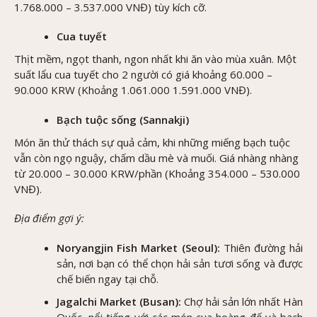
1.768.000 – 3.537.000 VNĐ) tùy kích cỡ.
Cua tuyết
Thịt mềm, ngọt thanh, ngon nhất khi ăn vào mùa xuân. Một
suất lẩu cua tuyết cho 2 người có giá khoảng 60.000 –
90.000 KRW (Khoảng 1.061.000 1.591.000 VNĐ).
Bạch tuộc sống (Sannakji)
Món ăn thử thách sự quả cảm, khi những miếng bạch tuộc
vẫn còn ngọ nguậy, chấm dầu mè và muối. Giá nhàng nhàng
từ 20.000 – 30.000 KRW/phần (Khoảng 354.000 – 530.000
VNĐ).
Địa điểm gợi ý:
Noryangjin Fish Market (Seoul):
Thiên đường hải
sản, nơi bạn có thể chọn hải sản tươi sống và được
chế biến ngay tại chỗ.
Jagalchi Market (Busan):
Chợ hải sản lớn nhất Hàn
Quốc, nổi tiếng với các món cua hoàng đế và bạch