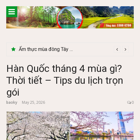
Skip
to
content
Lễ 2/9 có phải mùa du lịch Hà Giang đẹp không?
Hàn Quốc tháng 4 mùa gì?
Thời tiết – Tips du lịch trọn
gói
baoky
May 25, 2026
0