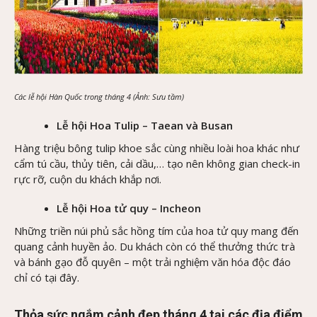
Các lễ hội Hàn Quốc trong tháng 4 (Ảnh: Sưu tầm)
Lễ hội Hoa Tulip – Taean và Busan
Hàng triệu bông tulip khoe sắc cùng nhiều loài hoa khác như
cẩm tú cầu, thủy tiên, cải dầu,… tạo nên không gian check-in
rực rỡ, cuộn du khách khắp nơi.
Lễ hội Hoa tử quy – Incheon
Những triền núi phủ sắc hồng tím của hoa tử quy mang đến
quang cảnh huyền ảo. Du khách còn có thể thưởng thức trà
và bánh gạo đỗ quyên – một trải nghiệm văn hóa độc đáo
chỉ có tại đây.
Thỏa sức ngắm cảnh đẹp tháng 4 tại các địa điểm