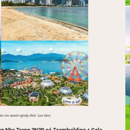
đoàn cho doanh nghiệp (Ảnh: Sưu tầm)
đoàn Nha Trang 3N3Đ có Teambuilding + Gala