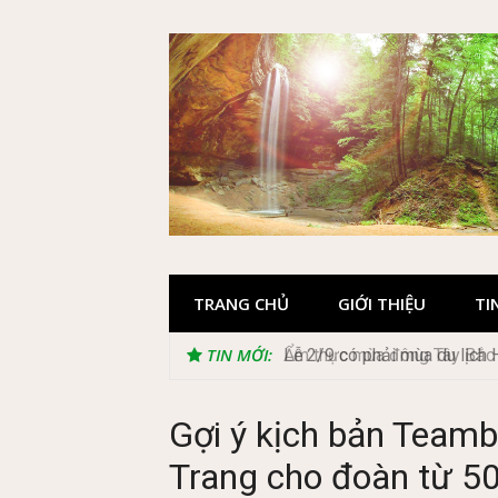
Skip
to
content
TRANG CHỦ
GIỚI THIỆU
TI
TIN MỚI:
Lễ 2/9 có phải mùa du lịch
Gợi ý kịch bản Teamb
Trang cho đoàn từ 5