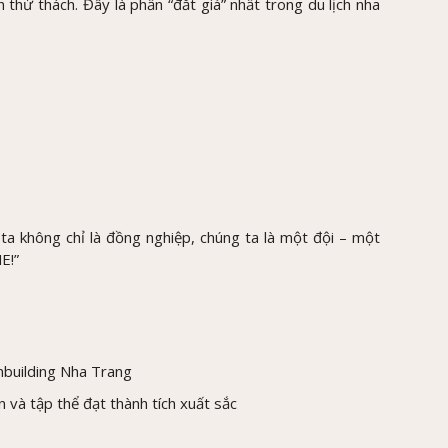
 thử thách. Đây là phần “đắt giá” nhất trong du lịch nha
ta không chỉ là đồng nghiệp, chúng ta là một đội – một
E!”
mbuilding Nha Trang
 và tập thể đạt thành tích xuất sắc