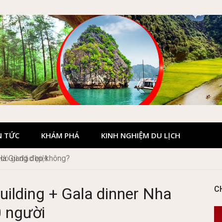
N TỨC
KHÁM PHÁ
KINH NGHIỆM DU LỊCH
 Hà Giang đẹp không?
uilding + Gala dinner Nha
C
0 người