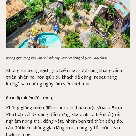
Không gian rộng lớn, lấp phủ bởi cây xanh và đồng cỏ (Ảnh: Sưu tầm)
Không khí trong sạch, gió biển mát rượi cùng khung cảnh
thiên nhiên hài hòa giúp du khách dễ dàng “reset năng
lượng” sau những ngày làm việc mệt mỏi.
ăn nhập nhiều đối tượng
Không giống nhiều điểm check-in thuần tuý, Moana Farm
Phù hợp với đa dạng đối tượng: Gia đình có trẻ nhỏ (trải
nghiệm nông trại, động vật), nhóm bạn trẻ thích sống ảo,
cặp đôi kiếm không gian lãng mạn, công ty tổ chức team
building nhẹ.