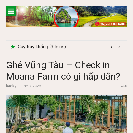
Skip
to
content
Cây Ráy khổng lồ tại vườn Quốc gia Cúc Phương
Ghé Vũng Tàu – Check in
Moana Farm có gì hấp dẫn?
baoky
June 9, 2026
0