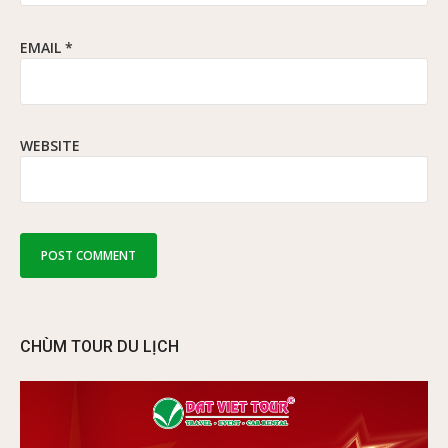
EMAIL
*
WEBSITE
CHÙM TOUR DU LỊCH