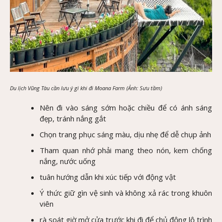
Du lịch Vũng Tàu cần lưu ý gì khi đi Moana Farm (Ảnh: Sưu tầm)
Nên đi vào sáng sớm hoặc chiều để có ánh sáng
đẹp, tránh nắng gắt
Chọn trang phục sáng màu, dịu nhẹ để dễ chụp ảnh
Tham quan nhớ phải mang theo nón, kem chống
nắng, nước uống
tuân hướng dẫn khi xúc tiếp với động vật
Ý thức giữ gìn vệ sinh và không xả rác trong khuôn
viên
rà soát giờ mở cửa trước khi đi để chủ động lộ trình