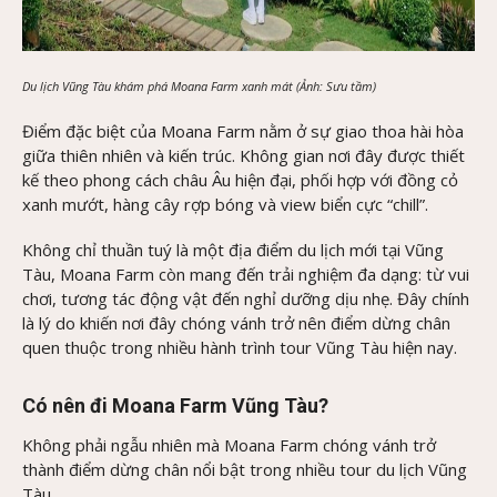
Du lịch Vũng Tàu khám phá Moana Farm xanh mát (Ảnh: Sưu tầm)
Điểm đặc biệt của Moana Farm nằm ở sự giao thoa hài hòa
giữa thiên nhiên và kiến trúc. Không gian nơi đây được thiết
kế theo phong cách châu Âu hiện đại, phối hợp với đồng cỏ
xanh mướt, hàng cây rợp bóng và view biển cực “chill”.
Không chỉ thuần tuý là một địa điểm du lịch mới tại Vũng
Tàu, Moana Farm còn mang đến trải nghiệm đa dạng: từ vui
chơi, tương tác động vật đến nghỉ dưỡng dịu nhẹ. Đây chính
là lý do khiến nơi đây chóng vánh trở nên điểm dừng chân
quen thuộc trong nhiều hành trình tour Vũng Tàu hiện nay.
Có nên đi Moana Farm Vũng Tàu?
Không phải ngẫu nhiên mà Moana Farm chóng vánh trở
thành điểm dừng chân nổi bật trong nhiều tour du lịch Vũng
Tàu.