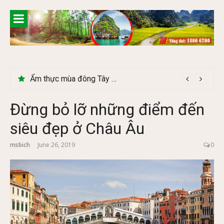
Skip
to
content
Ẩm thực mùa đông Tây Bắc có gì đặc biệt
Lễ 2/9 có phải mùa du lịch Hà Giang đẹp không?
Đừng bỏ lỡ những điểm đến
siêu đẹp ở Châu Âu
msbich
June 26, 2019
0