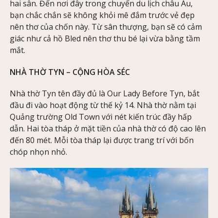
hai sân. Đến nơi đây trong chuyến du lịch châu Âu,
bạn chắc chắn sẽ không khỏi mê đắm trước vẻ đẹp
nên thơ của chốn này. Từ sân thượng, bạn sẽ có cảm
giác như cả hồ Bled nên thơ thu bé lại vừa bằng tầm
mắt.
NHÀ THỜ TYN – CỘNG HÒA SÉC
Nhà thờ Tyn tên đầy đủ là Our Lady Before Tyn, bắt
đầu đi vào hoạt động từ thế kỷ 14. Nhà thờ nằm tại
Quảng trường Old Town với nét kiến trúc đầy hấp
dẫn. Hai tòa tháp ở mặt tiền của nhà thờ có độ cao lên
đến 80 mét. Mỗi tòa tháp lại được trang trí với bốn
chóp nhọn nhỏ.