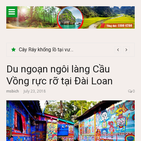
Skip
to
content
Khám phá chợ phiên Bắc Hà có gì đặc biệt
Cây Ráy khổng lồ tại vườn Quốc gia Cúc Phương
Du ngoạn ngôi làng Cầu
Vồng rực rỡ tại Đài Loan
msbich
July 23, 2018
0