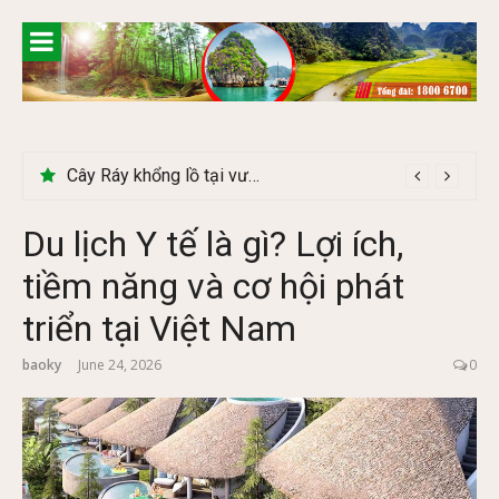
Skip
to
content
Du lịch Tây Bắc tháng 11 – Mùa hoa cải nhuộm vàng rực rỡ
Cây Ráy khổng lồ tại vườn Quốc gia Cúc Phương
Du lịch Y tế là gì? Lợi ích,
tiềm năng và cơ hội phát
triển tại Việt Nam
baoky
June 24, 2026
0