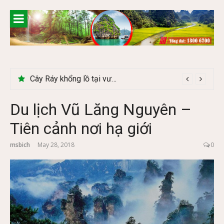
Skip
to
content
Cây Ráy khổng lồ tại vườn Quốc gia Cúc Phương
Du lịch Vũ Lăng Nguyên –
Tiên cảnh nơi hạ giới
msbich
May 28, 2018
0