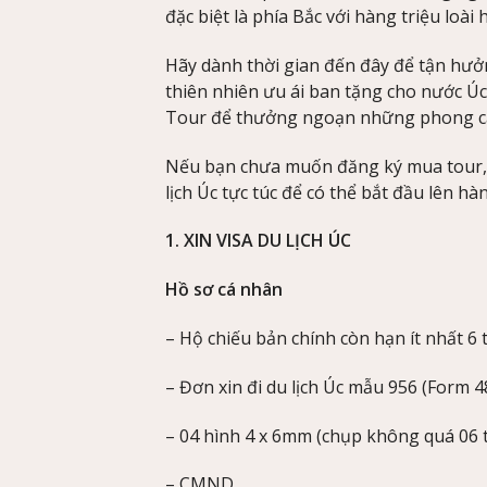
đặc biệt là phía Bắc với hàng triệu loà
Hãy dành thời gian đến đây để tận h
thiên nhiên ưu ái ban tặng cho nước Ú
Tour để thưởng ngoạn những phong cả
Nếu bạn chưa muốn đăng ký mua tour, D
lịch Úc tực túc để có thể bắt đầu lên hà
1. XIN VISA DU LỊCH ÚC
Hồ sơ cá nhân
– Hộ chiếu bản chính còn hạn ít nhất 6 
– Đơn xin đi du lịch Úc mẫu 956 (Form 48
– 04 hình 4 x 6mm (chụp không quá 06 
– CMND.