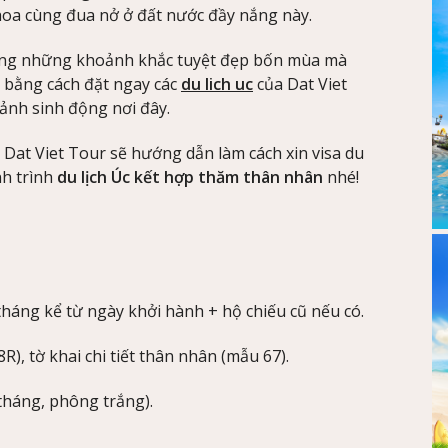
i hoa cùng đua nở ở đất nước đầy nắng này.
ưởng những khoảnh khắc tuyệt đẹp bốn mùa mà
c bằng cách đặt ngay các
du lich uc
của Dat Viet
nh sinh động nơi đây.
at Viet Tour sẽ hướng dẫn làm cách xin visa du
nh trình
du lịch Úc kết hợp thăm thân nhân
nhé!
tháng kể từ ngày khởi hành + hộ chiếu cũ nếu có.
R), tờ khai chi tiết thân nhân (mẫu 67).
tháng, phông trắng).