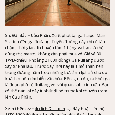
8h: Đài Bắc – Cửu Phần:
Xuất phát tại ga Taipei Main
Station đến ga Ruifang. Tuyến đường này chỉ có tàu
chậm, thời gian di chuyển tầm 1 tiếng và bạn có thể
dùng thẻ metro, không cần phải mua vé. Giá vé 30
TWD/chiều (khoảng 21.000 đồng). Ga Ruifang được
xây từ khá lâu. Trước đây, nơi này là 1 mỏ than nên
trong đường hầm treo những bức ảnh lịch sử cho du
khách muốn tìm hiểu văn hóa. Bên cạnh đó, ra khỏi ga
là đoạn phố cổ Ruifang với vài quán cafe xinh xắn. Bạn
có thể nán lại đây ít phút đi bộ trước khi chuyển trạm
lên Cửu Phần.
Xem thêm >>>
du lich Dai Loan
tại đây hoặc liên hệ
1800 6700 để được tư vấn miễn phí về các tour du