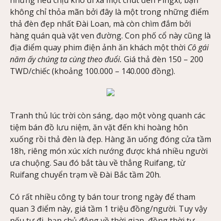
nhưng nếu chịu khó đi xa một chút đến Pingxi, bạn
không chỉ thỏa mãn bởi đây là một trong những điểm
thả đèn đẹp nhất Đài Loan, mà còn chìm đắm bởi
hàng quán quà vặt ven đường. Con phố cổ này cũng là
địa điểm quay phim điện ảnh ăn khách một thời
Cô gái
năm ấy chúng ta cùng theo đuổi.
Giá thả đèn 150 – 200
TWD/chiếc (khoảng 100.000 – 140.000 đồng).
Tranh thủ lúc trời còn sáng, dạo một vòng quanh các
tiệm bán đồ lưu niệm, ăn vặt đến khi hoàng hôn
xuống rồi thả đèn là đẹp. Hàng ăn uống đóng cửa tầm
18h, riêng món xúc xích nướng được khá nhiều người
ưa chuộng. Sau đó bắt tàu về thẳng Ruifang, từ
Ruifang chuyển trạm về Đài Bắc tầm 20h.
Có rất nhiều công ty bán tour trong ngày để tham
quan 3 điểm này, giá tầm 1 triệu đồng/người. Tuy vậy
nếu tự đi, bạn chủ động về thời gian, đồng thời tự