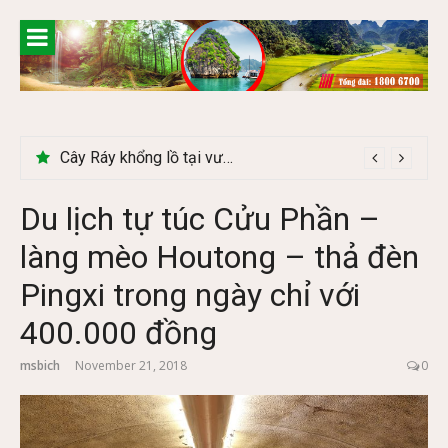
Skip
to
content
Du lịch Tây Bắc tháng 11 – Mùa hoa cải nhuộm vàng rực rỡ
Du lịch tự túc Cửu Phần –
làng mèo Houtong – thả đèn
Pingxi trong ngày chỉ với
400.000 đồng
msbich
November 21, 2018
0