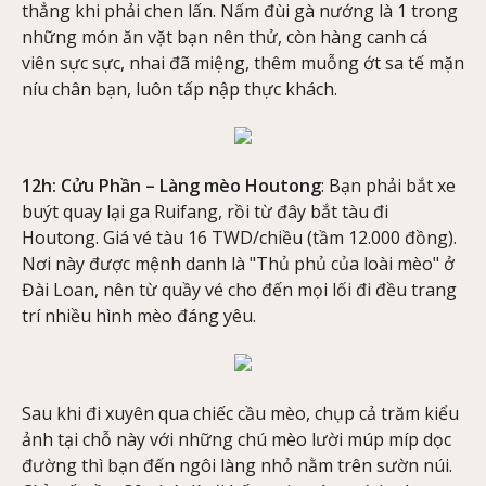
thẳng khi phải chen lấn. Nấm đùi gà nướng là 1 trong
những món ăn vặt bạn nên thử, còn hàng canh cá
viên sực sực, nhai đã miệng, thêm muỗng ớt sa tế mặn
níu chân bạn, luôn tấp nập thực khách.
12h: Cửu Phần – Làng mèo Houtong
: Bạn phải bắt xe
buýt quay lại ga Ruifang, rồi từ đây bắt tàu đi
Houtong. Giá vé tàu 16 TWD/chiều (tầm 12.000 đồng).
Nơi này được mệnh danh là "Thủ phủ của loài mèo" ở
Đài Loan, nên từ quầy vé cho đến mọi lối đi đều trang
trí nhiều hình mèo đáng yêu.
Sau khi đi xuyên qua chiếc cầu mèo, chụp cả trăm kiểu
ảnh tại chỗ này với những chú mèo lười múp míp dọc
đường thì bạn đến ngôi làng nhỏ nằm trên sườn núi.