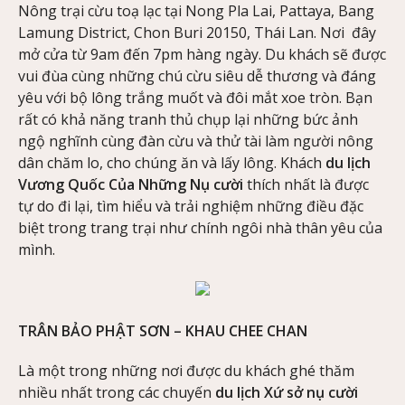
Nông trại cừu toạ lạc tại Nong Pla Lai, Pattaya, Bang
Lamung District, Chon Buri 20150, Thái Lan. Nơi đây
mở cửa từ 9am đến 7pm hàng ngày. Du khách sẽ được
vui đùa cùng những chú cừu siêu dễ thương và đáng
yêu với bộ lông trắng muốt và đôi mắt xoe tròn. Bạn
rất có khả năng tranh thủ chụp lại những bức ảnh
ngộ nghĩnh cùng đàn cừu và thử tài làm người nông
dân chăm lo, cho chúng ăn và lấy lông. Khách
du lịch
Vương Quốc Của Những Nụ cười
thích nhất là được
tự do đi lại, tìm hiểu và trải nghiệm những điều đặc
biệt trong trang trại như chính ngôi nhà thân yêu của
mình.
TRÂN BẢO PHẬT SƠN – KHAU CHEE CHAN
Là một trong những nơi được du khách ghé thăm
nhiều nhất trong các chuyến
du lịch Xứ sở nụ cười