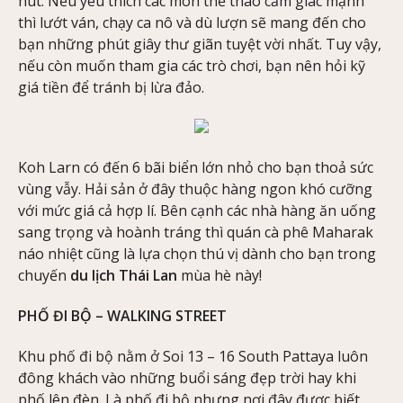
hút. Nếu yêu thích các môn thể thao cảm giác mạnh
thì lướt ván, chạy ca nô và dù lượn sẽ mang đến cho
bạn những phút giây thư giãn tuyệt vời nhất. Tuy vậy,
nếu còn muốn tham gia các trò chơi, bạn nên hỏi kỹ
giá tiền để tránh bị lừa đảo.
Koh Larn có đến 6 bãi biển lớn nhỏ cho bạn thoả sức
vùng vẫy. Hải sản ở đây thuộc hàng ngon khó cưỡng
với mức giá cả hợp lí. Bên cạnh các nhà hàng ăn uống
sang trọng và hoành tráng thì quán cà phê Maharak
náo nhiệt cũng là lựa chọn thú vị dành cho bạn trong
chuyến
du lịch Thái Lan
mùa hè này!
PHỐ ĐI BỘ – WALKING STREET
Khu phố đi bộ nằm ở Soi 13 – 16 South Pattaya luôn
đông khách vào những buổi sáng đẹp trời hay khi
phố lên đèn. Là phố đi bộ nhưng nơi đây được biết