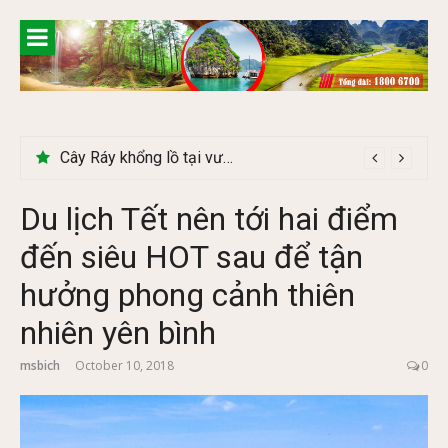
Skip
to
content
Khám phá chợ phiên Bắc Hà có gì đặc biệt
Du lịch Tết nên tới hai điểm
đến siêu HOT sau để tận
hưởng phong cảnh thiên
nhiên yên bình
msbich
October 10, 2018
0