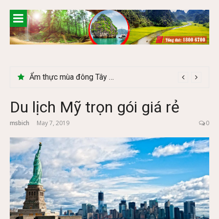
Skip
to
content
Ẩm thực mùa đông Tây Bắc có gì đặc biệt
Lễ 2/9 có phải mùa du lịch Hà Giang đẹp không?
Du lịch Mỹ trọn gói giá rẻ
msbich
May 7, 2019
0