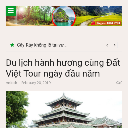
Skip
to
content
Cây Ráy khổng lồ tại vườn Quốc gia Cúc Phương
Du lịch hành hương cùng Đất
Việt Tour ngày đầu năm
msbich
February 20, 2019
0