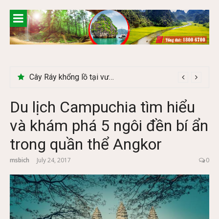
Skip
to
content
Cây Ráy khổng lồ tại vườn Quốc gia Cúc Phương
Du lịch Campuchia tìm hiểu
và khám phá 5 ngôi đền bí ẩn
trong quần thể Angkor
msbich
July 24, 2017
0