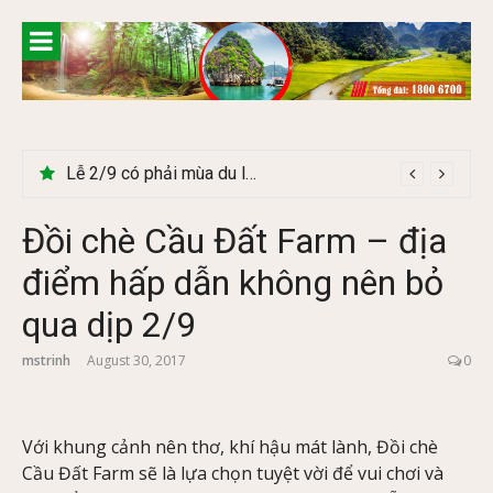
Skip
to
content
Lễ 2/9 có phải mùa du lịch Hà Giang đẹp không?
Đồi chè Cầu Đất Farm – địa
điểm hấp dẫn không nên bỏ
qua dịp 2/9
mstrinh
August 30, 2017
0
Với khung cảnh nên thơ, khí hậu mát lành, Đồi chè
Cầu Đất Farm sẽ là lựa chọn tuyệt vời để vui chơi và