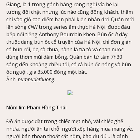
Giang, là 1 trong gánh hàng rong ngồi vỉa hè lại
tương đối chật nhưng lúc nào cũng đông khách, thậm
chí vào giờ cao điểm bạn phải kiên nhẫn đợi. Quán mới
lên sóng
CNN
trong series ẩm thực Hà Nội, được đầu
bếp nổi tiếng Anthony Bourdain khen. Bún ốc ở đây
thuộc dạng bún ốc cổ truyền của Hà Nội, chỉ đơn giản
có bún rối, ốc, cà chua, hành lá tía tô và chan nước
dùng thơm mùi dấm bỗng. Quán bán từ tầm 7h30
sáng đến khoảng chiều tối, có cả bún ốc nóng và bún
ốc nguội, giá 35.000 đồng một bát.
Ảnh:
bumbudethuong
.
Nộm lim Phạm Hồng Thái
Đồ ăn được đặt trong chiếc mẹt nhỏ, vài chiếc ghế
nhựa, người ăn tại chỗ, người xếp hàng mua mang về,
người bán thoăn thoắt cắt nộm, bào đu đủ… là cảnh