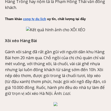
Hàng Trống hay nộm tá lả Phạm Hồng Thái vẫn đông
khách.
Tham khảo 
cong ty du lich
 uy tín, chất lượng tại đây
Xôi xéo Hàng Bài
Gánh xôi sáng đã rất gần gũi với người dân khu Hàng
Bài hơn 20 năm qua. Chỗ ngồi của chị chủ quán chỉ vài
mét vuông, với thúng xôi, lá chuối, vài cái ghế nhựa
nhưng lại luôn đông khách từ sáng sớm đến 10h. Xôi
nếp dẻo thơm, được gói trong lá chuối tươi, lớp xéo
(từ đậu xanh) thơm phức, hoặc gói xôi ngô đầy đặn, có
giá 10.000 đồng. Ruốc, hành phi đều do nhà tự làm để
giữ trọn vị xôi xéo Hà Nội. Ảnh:
Lozi.