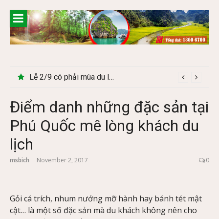
Skip
to
content
Cây Ráy khổng lồ tại vườn Quốc gia Cúc Phương
Điểm danh những đặc sản tại
Phú Quốc mê lòng khách du
lịch
msbich
November 2, 2017
0
Gỏi cá trích, nhum nướng mỡ hành hay bánh tét mật
cật… là một số đặc sản mà du khách không nên cho