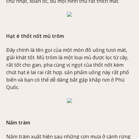
chữ nhật, xoắn ốc, đủ mọi hình thù rất thích mắt.
Hạt é thốt nốt mủ trôm
Đây chính là tên gọi của một món đồ uống tươi mát,
giải khát tốt. Mủ trôm là một loại mủ được lọc từ cây,
rất tốt cho gan, pha cùng vị ngọt của thốt nốt kèm
chút hạt é lai rai rất hợp. sản phẩm uống này rất phổ
biến và bạn có thể dễ dàng bắt gặp khắp nơi ở Phú
Quốc.
Nấm tràm
Nấm tràm xuất hiện sau những cơn mưa ở cánh rừng