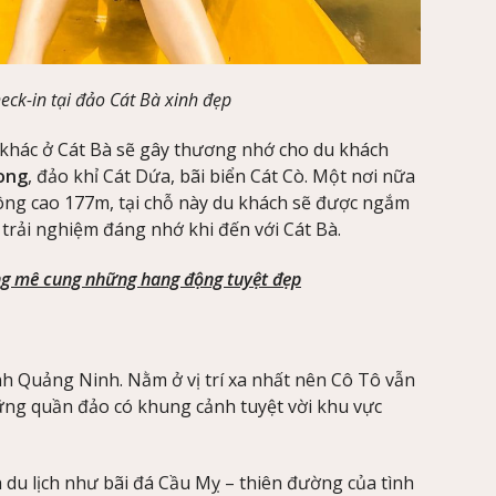
ck-in tại đảo Cát Bà xinh đẹp
ị khác ở Cát Bà sẽ gây thương nhớ cho du khách
ong
, đảo khỉ Cát Dứa, bãi biển Cát Cò. Một nơi nữa
 công cao 177m, tại chỗ này du khách sẽ được ngắm
 trải nghiệm đáng nhớ khi đến với Cát Bà.
ng mê cung những hang động tuyệt đẹp
h Quảng Ninh. Nằm ở vị trí xa nhất nên Cô Tô vẫn
hững quần đảo có khung cảnh tuyệt vời khu vực
 du lịch như bãi đá Cầu Mỵ – thiên đường của tình