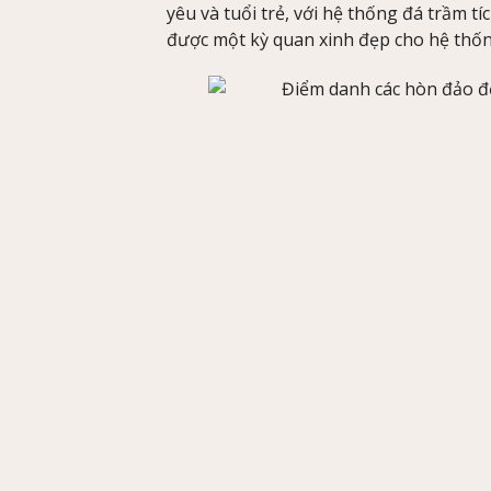
yêu và tuổi trẻ, với hệ thống đá trầm 
được một kỳ quan xinh đẹp cho hệ thốn