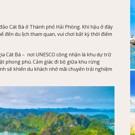
 đảo Cát Bà ở Thành phố Hải Phòng. Khí hậu ở đây
 đến du lịch tham quan, vui chơi bất kỳ thời điểm
ia Cát Bà – nơi UNESCO công nhận là khu dự trữ
vật phong phú. Cảm giác đi bộ giữa khu rừng
ành sẽ khiến du khách nhớ mãi chuyến trải nghiệm