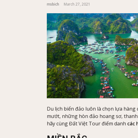
msbich
March 27, 2021
Du lịch biển đảo luôn là chọn lựa hàng
mướt, những hòn đảo hoang sơ, thanh b
hãy cùng Đất Việt Tour điểm danh
các 