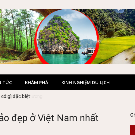
N TỨC
KHÁM PHÁ
KINH NGHIỆM DU LỊCH
có gì đặc biệt
ảo đẹp ở Việt Nam nhất
C