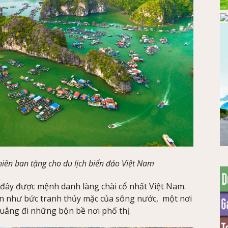
iên ban tặng cho du lịch biển đảo Việt Nam
 đây được mệnh danh làng chài cổ nhất Việt Nam.
ên như bức tranh thủy mặc của sông nước, một nơi
uẳng đi những bộn bề nơi phố thị.