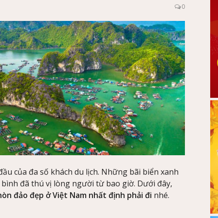
0
 đầu của đa số khách du lịch. Những bãi biển xanh
ình đã thú vị lòng người từ bao giờ. Dưới đây,
hòn đảo đẹp ở Việt Nam
nhất định phải đi
nhé.