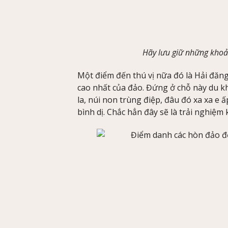
Hãy lưu giữ những khoả
Một điểm đến thú vị nữa đó là Hải đăn
cao nhất của đảo. Đứng ở chỗ này du k
la, núi non trùng điệp, đâu đó xa xa e
bình dị. Chắc hẳn đây sẽ là trải nghiệm