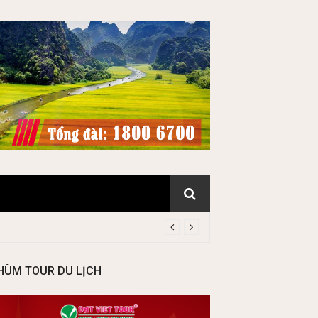
HÙM TOUR DU LỊCH