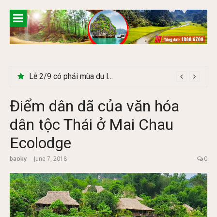
Skip
to
content
Cây Ráy khổng lồ tại vườn Quốc gia Cúc Phương
Điểm dân dã của văn hóa
dân tộc Thái ở Mai Chau
Ecolodge
baoky
June 7, 2018
0