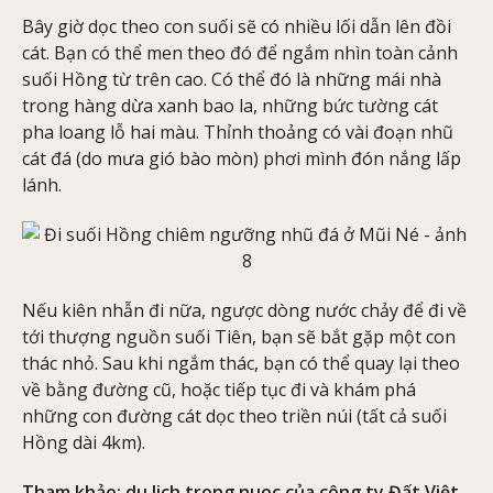
Bây giờ dọc theo con suối sẽ có nhiều lối dẫn lên đồi
cát. Bạn có thể men theo đó để ngắm nhìn toàn cảnh
suối Hồng từ trên cao. Có thể đó là những mái nhà
trong hàng dừa xanh bao la, những bức tường cát
pha loang lỗ hai màu. Thỉnh thoảng có vài đoạn nhũ
cát đá (do mưa gió bào mòn) phơi mình đón nắng lấp
lánh.
Nếu kiên nhẫn đi nữa, ngược dòng nước chảy để đi về
tới thượng nguồn suối Tiên, bạn sẽ bắt gặp một con
thác nhỏ. Sau khi ngắm thác, bạn có thể quay lại theo
về bằng đường cũ, hoặc tiếp tục đi và khám phá
những con đường cát dọc theo triền núi (tất cả suối
Hồng dài 4km).
Tham khảo:
du lich trong nuoc
của công ty Đất Việt