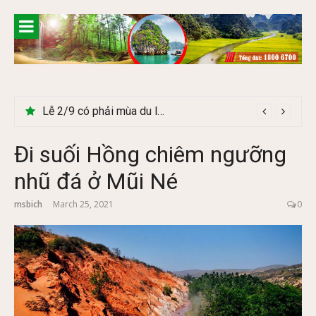
Skip
to
content
Lễ 2/9 có phải mùa du lịch Hà Giang đẹp không?
Đi suối Hồng chiêm ngưỡng
nhũ đá ở Mũi Né
msbich
March 25, 2021
0