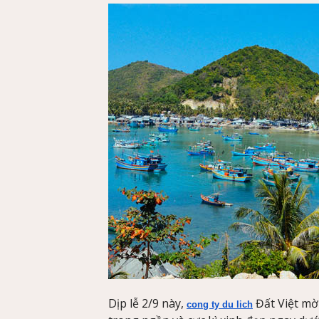
Dịp lễ 2/9 này,
Đất Việt mờ
cong ty du lich