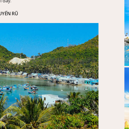
i đây.
QUYẾN RŨ