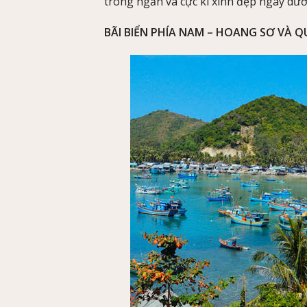
trong ngần và cực kì xinh đẹp ngay dướ
BÃI BIỂN PHÍA NAM – HOANG SƠ VÀ 