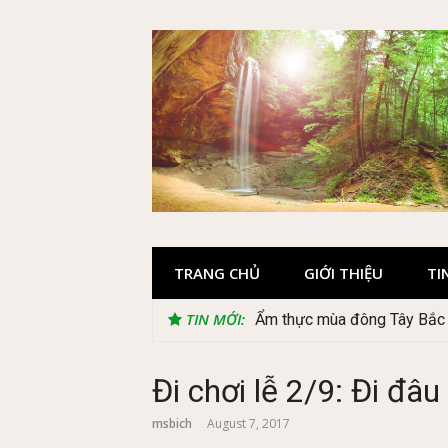
Skip
to
content
TRANG CHỦ
GIỚI THIỆU
TI
TIN MỚI:
Ẩm thực mùa đông Tây Bắc c
Lễ 2/9 có phải mùa du lịch
Đi chơi lễ 2/9: Đi đ
msbich
August 7, 2017