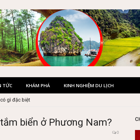
N TỨC
KHÁM PHÁ
KINH NGHIỆM DU LỊCH
ó gì đặc biệt
 Hà Giang đẹp không?
âu tắm biển ở Phương Nam?
C
0