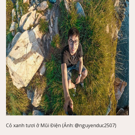
Cỏ xanh tươi ở Mũi Điện (Ảnh: @nguyenduc2507)