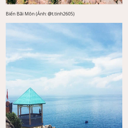
Biển Bãi Môn (Ảnh: @t.tinh2605)