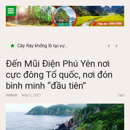
Skip
to
content
Cây Ráy khổng lồ tại vườn Quốc gia Cúc Phương
Đến Mũi Điện Phú Yên nơi
cực đông Tổ quốc, nơi đón
bình minh “đầu tiên”
msbich
May 5, 2021
0