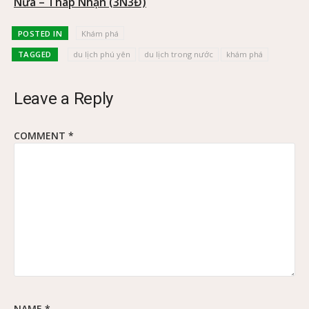
Nưa – Tháp Nhạn (3N3Đ)
POSTED IN
Khám phá
TAGGED
du lịch phú yên
du lịch trong nước
khám phá
Leave a Reply
COMMENT
*
NAME
*