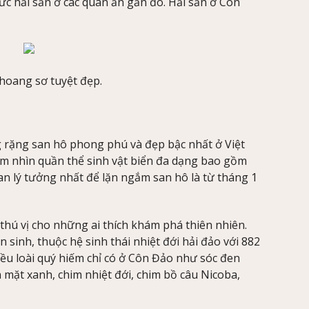
c hải sản ở các quán ăn gần đó. Hải sản ở Côn
hoang sơ tuyệt đẹp.
 rặng san hô phong phú và đẹp bậc nhất ở Việt
m nhìn quần thể sinh vật biển đa dạng bao gồm
ian lý tưởng nhất để lặn ngắm san hô là từ tháng 1
thú vị cho những ai thích khám phá thiên nhiên.
sinh, thuộc hệ sinh thái nhiệt đới hải đảo với 882
hiều loài quý hiếm chỉ có ở Côn Đảo như sóc đen
 mặt xanh, chim nhiệt đới, chim bồ câu Nicoba,