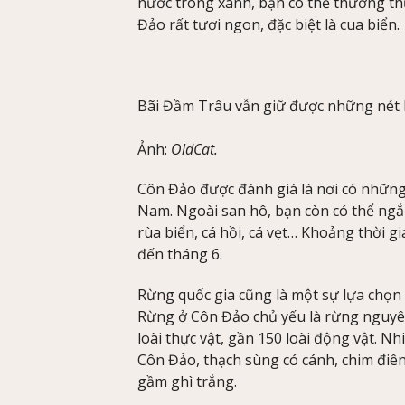
nước trong xanh, bạn có thể thưởng thứ
Đảo rất tươi ngon, đặc biệt là cua biển.
Bãi Đầm Trâu vẫn giữ được những nét 
Ảnh:
OldCat.
Côn Đảo được đánh giá là nơi có những
Nam. Ngoài san hô, bạn còn có thể ngắ
rùa biển, cá hồi, cá vẹt… Khoảng thời g
đến tháng 6.
Rừng quốc gia cũng là một sự lựa chọn 
Rừng ở Côn Đảo chủ yếu là rừng nguyên 
loài thực vật, gần 150 loài động vật. N
Côn Đảo, thạch sùng có cánh, chim điên
gầm ghì trắng.