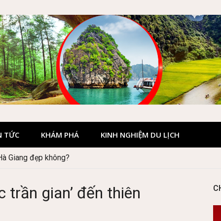
N TỨC
KHÁM PHÁ
KINH NGHIỆM DU LỊCH
Quốc gia Cúc Phương
 trần gian’ đến thiên
C