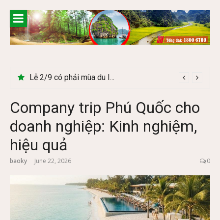
Skip
to
content
Lễ 2/9 có phải mùa du lịch Hà Giang đẹp không?
Company trip Phú Quốc cho
doanh nghiệp: Kinh nghiệm,
hiệu quả
baoky
June 22, 2026
0