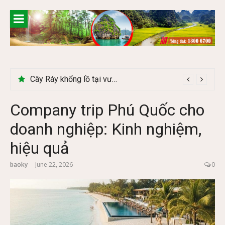
Skip
to
content
Cây Ráy khổng lồ tại vườn Quốc gia Cúc Phương
Company trip Phú Quốc cho
doanh nghiệp: Kinh nghiệm,
hiệu quả
baoky
June 22, 2026
0