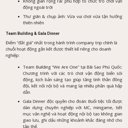
Không gian rộng rãi: phù hợp tổ chức trò chơi vận
động ngoài trời
Thư giãn & chụp ảnh: Vừa vui chơi vừa tận hưởng
thiên nhiên
Team Building & Gala Dinner
Điểm “đắt giá” nhất trong hành trình company trip chính là
chuỗi hoạt động gắn kết được thiết kế riêng cho doanh
nghiệp:
Team Building “We Are One” tại Bãi Sao Phú Quốc:
Chương trình với các trò chơi vận động biển sôi
động, kịch bản sáng tạo giúp tăng tinh thần đồng
đội, kết nối nội bộ và mang lại nhiều phần quà hấp
dẫn.
Gala Dinner độc quyền cho đoàn: Buổi tiệc tối được
dàn dựng chuyên nghiệp với MC, minigame, tiết
mục văn nghệ và hoạt động nội bộ tạo không gian
giao lưu, ghi dấu những khoảnh khắc đáng nhớ cho
tập thể.