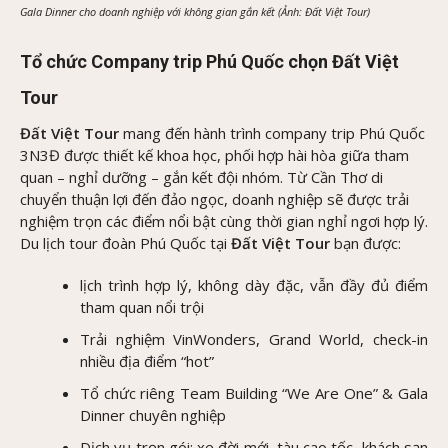
Gala Dinner cho doanh nghiệp với không gian gắn kết (Ảnh: Đất Việt Tour)
Tổ chức Company trip Phú Quốc chọn Đất Việt
Tour
Đất Việt Tour
mang đến hành trình company trip Phú Quốc
3N3Đ được thiết kế khoa học, phối hợp hài hòa giữa tham
quan – nghỉ dưỡng – gắn kết đội nhóm. Từ Cần Thơ di
chuyển thuận lợi đến đảo ngọc, doanh nghiệp sẽ được trải
nghiệm trọn các điểm nổi bật cùng thời gian nghỉ ngơi hợp lý.
Du lịch tour đoàn Phú Quốc tại
Đất Việt Tour
bạn được:
lịch trình hợp lý, không dày đặc, vẫn đầy đủ điểm
tham quan nổi trội
Trải nghiệm VinWonders, Grand World, check-in
nhiều địa điểm “hot”
Tổ chức riêng Team Building “We Are One” & Gala
Dinner chuyên nghiệp
Dịch vụ trọn gói: xe đời mới, tàu cao tốc, khách sạn