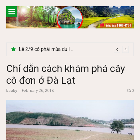
Skip
to
content
Cây Ráy khổng lồ tại vườn Quốc gia Cúc Phương
Chỉ dẫn cách khám phá cây
cô đơn ở Đà Lạt
baoky
February 26, 2018
0