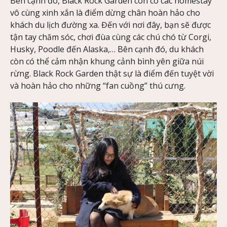
Bên cạnh đó, Black Rock Garden còn có các homestay
vô cùng xinh xắn là điểm dừng chân hoàn hảo cho
khách du lịch đường xa. Đến với nơi đây, bạn sẽ được
tận tay chăm sóc, chơi đùa cùng các chú chó từ Corgi,
Husky, Poodle đến Alaska,… Bên cạnh đó, du khách
còn có thể cảm nhận khung cảnh bình yên giữa núi
rừng. Black Rock Garden thật sự là điểm đến tuyệt vời
và hoàn hảo cho những “fan cuồng” thú cưng.