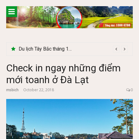
Skip
to
content
Du lịch Tây Bắc tháng 11 – Mùa hoa cải nhuộm vàng rực rỡ
Check in ngay những điểm
mới toanh ở Đà Lạt
msbich
October 22, 2018
0