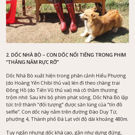
2. DỐC NHÀ BÒ – CON DỐC NỔI TIẾNG TRONG PHIM
“THÁNG NĂM RỰC RỠ”
Dốc Nhà Bò xuất hiện trong phân cảnh Hiểu Phương
(do Hoàng Yến Chibi thủ vai) lén đi theo chàng trai
Đông Hồ (do Tiến Vũ thủ vai) mà cô thầm thương
trộm nhớ. Sau khi bộ phim phát sóng, Dốc Nhà Bò lập
tức trở thành “đối tượng” được săn lùng của “tín đồ
selfie”. Con dốc này nằm trên đường Đào Duy Từ,
phường 4, Thành phố Đà Lạt với độ dài khoảng 480m.
Tuy ngắn nhưng dốc khá cao, gần như dựng đứng,