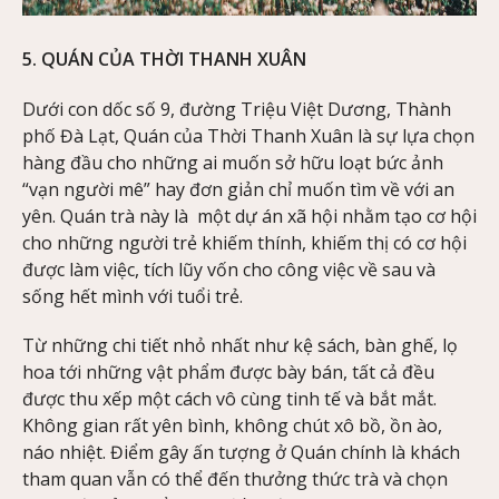
5. QUÁN CỦA THỜI THANH XUÂN
Dưới con dốc số 9, đường Triệu Việt Dương, Thành
phố Đà Lạt, Quán của Thời Thanh Xuân là sự lựa chọn
hàng đầu cho những ai muốn sở hữu loạt bức ảnh
“vạn người mê” hay đơn giản chỉ muốn tìm về với an
yên. Quán trà này là một dự án xã hội nhằm tạo cơ hội
cho những người trẻ khiếm thính, khiếm thị có cơ hội
được làm việc, tích lũy vốn cho công việc về sau và
sống hết mình với tuổi trẻ.
Từ những chi tiết nhỏ nhất như kệ sách, bàn ghế, lọ
hoa tới những vật phẩm được bày bán, tất cả đều
được thu xếp một cách vô cùng tinh tế và bắt mắt.
Không gian rất yên bình, không chút xô bồ, ồn ào,
náo nhiệt. Điểm gây ấn tượng ở Quán chính là khách
tham quan vẫn có thể đến thưởng thức trà và chọn