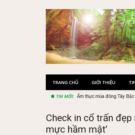
Skip
to
content
TRANG CHỦ
GIỚI THIỆU
TI
TIN MỚI:
Lễ 2/9 có phải mùa du lịch
Check in cổ trấn đẹ
mực hầm mật’