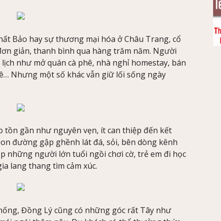
hất Bảo hay sự thương mại hóa ở Châu Trang, cổ
đơn giản, thanh bình qua hàng trăm năm. Người
 lịch như mở quán cà phê, nhà nghỉ homestay, bán
huê… Nhưng một số khác vẫn giữ lối sống ngày
tồn gần như nguyên vẹn, ít can thiệp đến kết
. Con đường gập ghềnh lát đá, sỏi, bên dòng kênh
ặp những người lớn tuổi ngồi chơi cờ, trẻ em đi học
ia lang thang tìm cảm xúc.
 thống, Đồng Lý cũng có những góc rất Tây như