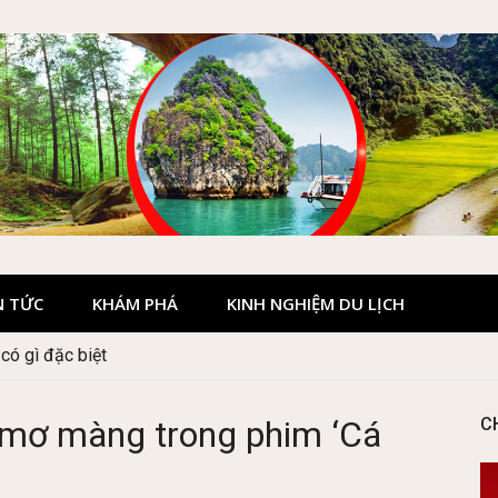
N TỨC
KHÁM PHÁ
KINH NGHIỆM DU LỊCH
 Hà Giang đẹp không?
p mơ màng trong phim ‘Cá
C