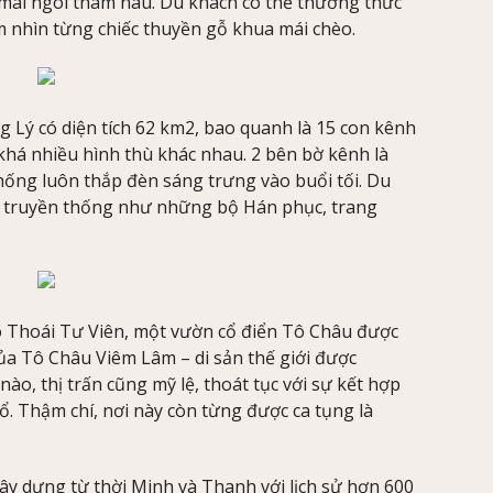
i mái ngói thâm nâu. Du khách có thể thưởng thức
 nhìn từng chiếc thuyền gỗ khua mái chèo.
 Lý có diện tích 62 km2, bao quanh là 15 con kênh
 khá nhiều hình thù khác nhau. 2 bên bờ kênh là
ống luôn thắp đèn sáng trưng vào buổi tối. Du
o truyền thống như những bộ Hán phục, trang
ó Thoái Tư Viên, một vườn cổ điển Tô Châu được
ủa Tô Châu Viêm Lâm – di sản thế giới được
o, thị trấn cũng mỹ lệ, thoát tục với sự kết hợp
ổ. Thậm chí, nơi này còn từng được ca tụng là
ây dựng từ thời Minh và Thanh với lịch sử hơn 600