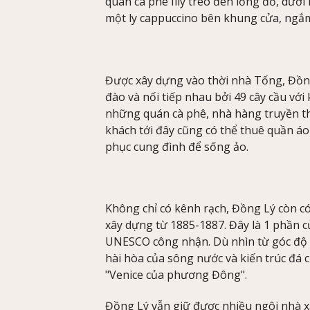
quán cà phê Illy treo đèn lồng đỏ, dướ
một ly cappuccino bên khung cửa, ngắm
Được xây dựng vào thời nhà Tống, Đồng
đào và nối tiếp nhau bởi 49 cây cầu với
những quán cà phê, nhà hàng truyền th
khách tới đây cũng có thể thuê quần á
phục cung đình để sống ảo.
Không chỉ có kênh rạch, Đồng Lý còn c
xây dựng từ 1885-1887. Đây là 1 phần c
UNESCO công nhận. Dù nhìn từ góc độ nà
hài hòa của sông nước và kiến trúc đá c
"Venice của phương Đông".
Đồng Lý vẫn giữ được nhiều ngôi nhà x