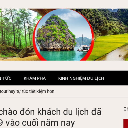
N TỨC
KHÁM PHÁ
KINH NGHIỆM DU LỊCH
our hay tự túc tiết kiệm hơn
hào đón khách du lịch đã
C
9 vào cuối năm nay