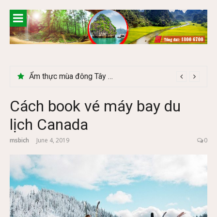
Skip
to
content
Ẩm thực mùa đông Tây Bắc có gì đặc biệt
Cách book vé máy bay du
lịch Canada
msbich
June 4, 2019
0