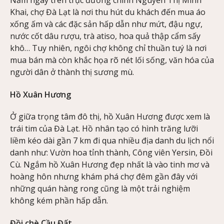
Khai, chợ Đà Lạt là nơi thu hút du khách đến mua áo
xống ấm và các đặc sản hấp dẫn như mứt, đậu ngự,
nước cốt dâu rượu, trà atiso, hoa quả thập cẩm sấy
khô… Tuy nhiên, ngôi chợ không chỉ thuần tuý là nơi
mua bán mà còn khắc họa rõ nét lối sống, văn hóa của
người dân ở thành thị sương mù.
Hồ Xuân Hương
Ở giữa trọng tâm đô thị, hồ Xuân Hương được xem là
trái tim của Đà Lạt. Hồ nhân tạo có hình trăng lưỡi
liềm kéo dài gần 7 km đi qua nhiều địa danh du lịch nổi
danh như: Vườn hoa tỉnh thành, Công viên Yersin, Đồi
Cù. Ngắm hồ Xuân Hương đẹp nhất là vào tinh mơ và
hoàng hôn nhưng khám phá chợ đêm gần đây với
những quán hàng rong cũng là một trải nghiệm
không kém phần hấp dẫn.
Đồi chè Cầu Đất