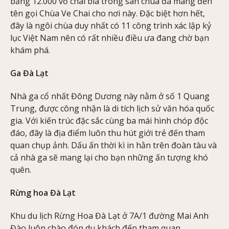
bằng 12.000 vỏ chai bia trong sân chùa đã mang đến
tên gọi Chùa Ve Chai cho nơi này. Đặc biệt hơn hết,
đây là ngôi chùa duy nhất có 11 công trình xác lập kỷ
lục Việt Nam nên có rất nhiều điều ưa đang chờ bạn
khám phá.
Ga Đà Lạt
Nhà ga cổ nhất Đông Dương này nằm ở số 1 Quang
Trung, được công nhận là di tích lịch sử văn hóa quốc
gia. Với kiến trúc đặc sắc cùng ba mái hình chóp độc
đáo, đây là địa điểm luôn thu hút giới trẻ đến tham
quan chụp ảnh. Dấu ấn thời kì in hằn trên đoàn tàu và
cả nhà ga sẽ mang lại cho bạn những ấn tượng khó
quên.
Rừng hoa Đà Lạt
Khu du lịch Rừng Hoa Đà Lạt ở 7A/1 đường Mai Anh
Đào luôn chào đón du khách đến tham quan