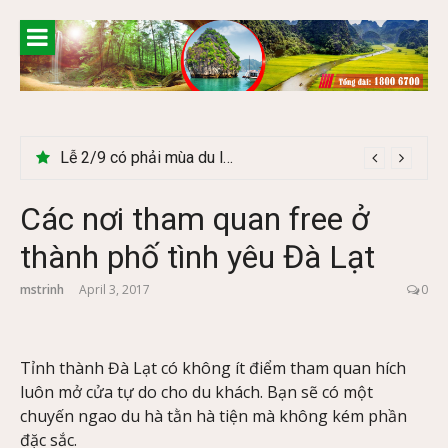
Skip
to
content
Lễ 2/9 có phải mùa du lịch Hà Giang đẹp không?
Các nơi tham quan free ở
thành phố tình yêu Đà Lạt
mstrinh
April 3, 2017
0
Tỉnh thành Đà Lạt có không ít điểm tham quan hích
luôn mở cửa tự do cho du khách. Bạn sẽ có một
chuyến ngao du hà tằn hà tiện mà không kém phần
đặc sắc.