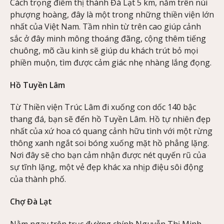
Cách trọng điểm thị thành Đà Lạt 5 km, nằm trên núi
phượng hoàng, đây là một trong những thiền viện lớn
nhất của Việt Nam. Tầm nhìn từ trên cao giúp cảnh
sắc ở đây minh mông thoáng đãng, cộng thêm tiếng
chuông, mõ cầu kinh sẽ giúp du khách trút bỏ mọi
phiền muộn, tìm được cảm giác nhẹ nhàng lắng đọng.
Hồ Tuyền Lâm
Từ Thiền viện Trúc Lâm đi xuống con dốc 140 bậc
thang đá, bạn sẽ đến hồ Tuyền Lâm. Hồ tự nhiên đẹp
nhất của xứ hoa có quang cảnh hữu tình với một rừng
thông xanh ngắt soi bóng xuống mặt hồ phẳng lặng.
Nơi đây sẽ cho bạn cảm nhận được nét quyến rũ của
sự tĩnh lặng, một vẻ đẹp khác xa nhịp điệu sôi động
của thành phố.
Chợ Đà Lạt
Nằm ngay trên trục đường chính Nguyễn Thị Minh