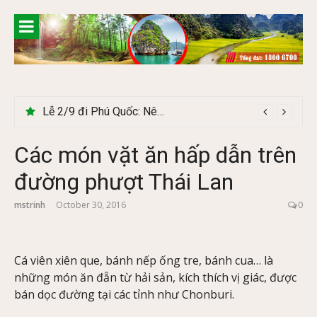
Skip
to
content
Lễ 2/9 đi Phú Quốc: Nên đi tour hay tự túc tiết kiệm hơn
Các món vặt ăn hấp dẫn trên
đường phượt Thái Lan
mstrinh
October 30, 2016
0
Cá viên xiên que, bánh nếp ống tre, bánh cua… là
những món ăn đẵn từ hải sản, kích thích vị giác, được
bán dọc đường tại các tỉnh như Chonburi.