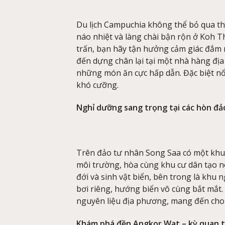
Du lịch Campuchia không thể bỏ qua thị 
náo nhiệt và làng chài bận rộn ở Koh Th
trấn, bạn hãy tận hưởng cảm giác đắm 
đến dựng chân lại tại một nhà hàng đ
những món ăn cực hấp dẫn. Đặc biệt nổ
khó cưỡng.
Nghỉ dưỡng sang trọng tại các hòn đả
Trên đảo tư nhân Song Saa có một khu n
môi trường, hòa cùng khu cư dân tạo n
đới và sinh vật biển, bên trong là khu n
bơi riêng, hướng biển vô cùng bắt mắt.
nguyên liệu địa phương, mang đến cho b
Khám phá đền Angkor Wat – kỳ quan t