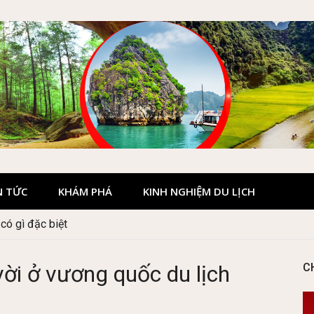
N TỨC
KHÁM PHÁ
KINH NGHIỆM DU LỊCH
 Hà Giang đẹp không?
ời ở vương quốc du lịch
C