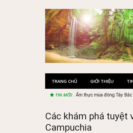
Skip
to
content
TRANG CHỦ
GIỚI THIỆU
TI
TIN MỚI:
Lễ 2/9 có phải mùa du lịch
Các khám phá tuyệt v
Campuchia