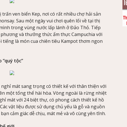
trấn ven biển Kep, nơi có rất nhiều chợ hải sản
onsay. Sau một ngày vui chơi quên lối về tại thị
mình trong vùng nước lấp lánh ở Đảo Thỏ. Tiếp
ịa phương và thưởng thức ẩm thực Campuchia với
i tiếng là món cua chiên tiêu Kampot thơm ngon
o “quý tộc”
ghỉ mát sang trọng có thiết kế với thân thiện với
ên một tổng thể hài hòa. Vòng ngoài là rừng nhiệt
ghỉ mát với 24 biệt thự, có phong cách thiết kế hồ
 Các vật liệu được sử dụng chủ yếu là gỗ và nguồn
ạn cảm giác dễ chịu, mát mẻ và vô cùng yên tĩnh.
hế giới