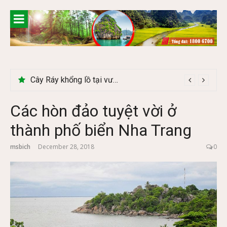
Skip
to
content
Khám phá chợ phiên Bắc Hà có gì đặc biệt
Cây Ráy khổng lồ tại vườn Quốc gia Cúc Phương
Các hòn đảo tuyệt vời ở
thành phố biển Nha Trang
msbich
December 28, 2018
0