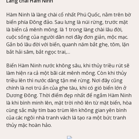
Làng chài Hàm Ninh
Hàm Ninh là làng chài cổ nhất Phú Quốc, nằm trên bờ
biển phía Ðông đảo. Sau lưng là núi rừng, trước mặt
là biển cả mênh mông. là 1 trong làng chài lâu đời,
cuộc sống của người dân nơi đây đơn giản, mộc mạc.
Gắn bó lâu đời với biển, quanh năm bắt ghẹ, tôm, lặn
bắt hải sâm, bắt ngọc trai,…
Biển Hàm Ninh nước không sâu, khi thủy triều rút sẽ
làm hiện ra cả một bãi cát mênh mông. Còn khi thủy
triều lên thì nước dâng tận mé rừng. Nơi đây cũng
chính là nơi trú ẩn của ghe tàu, khi có gió biển lớn ở
Dương Đông. Thời điểm đẹp nhất để ngắm Hàm Ninh
là khi bình minh lên, mặt trời nhô lên từ mặt biển, hòa
cùng sắc mây tím bao trùm lên không gian yên bình
của các ngôi nhà tranh vách lá tạo ra một bức tranh
thủy mặc hoàn hảo.