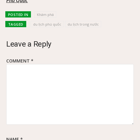
Phú Quốc
POSTED IN
Khám phá
TAGGED
du lịch phú quốc
du lịch trong nước
Leave a Reply
COMMENT
*
NAME
*