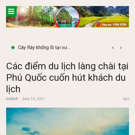
Skip
to
content
Cây Ráy khổng lồ tại vườn Quốc gia Cúc Phương
Các điểm du lịch làng chài tại
Phú Quốc cuốn hút khách du
lịch
msbich
June 16, 2021
0