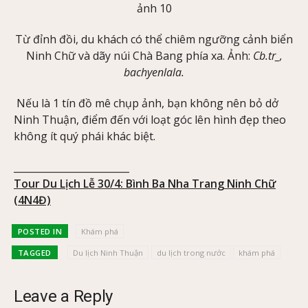
Từ đỉnh đồi, du khách có thể chiêm ngưỡng cảnh biển
Ninh Chữ và dãy núi Chà Bang phía xa. Ảnh:
Cb.tr_,
bachyenlala.
Nếu là 1 tín đồ mê chụp ảnh, bạn không nên bỏ dở
Ninh Thuận, điểm đến với loạt góc lên hình đẹp theo
không ít quý phái khác biệt.
________________________
Tour Du Lịch Lễ 30/4: Bình Ba Nha Trang Ninh Chữ
(4N4Đ)
POSTED IN
Khám phá
TAGGED
Du lịch Ninh Thuận
du lịch trong nước
khám phá
Leave a Reply