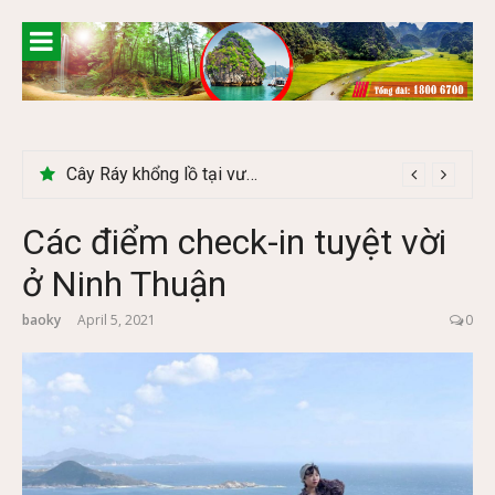
Skip
to
content
Cây Ráy khổng lồ tại vườn Quốc gia Cúc Phương
Các điểm check-in tuyệt vời
ở Ninh Thuận
baoky
April 5, 2021
0