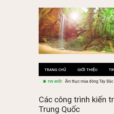
Skip
to
content
TRANG CHỦ
GIỚI THIỆU
TI
TIN MỚI:
Lễ 2/9 có phải mùa du lịch
Các công trình kiến tr
Trung Quốc