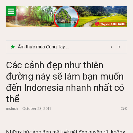
Skip
to
content
Lễ 2/9 có phải mùa du lịch Hà Giang đẹp không?
Các cảnh đẹp như thiên
đường này sẽ làm bạn muốn
đến Indonesia nhanh nhất có
thể
msbich
October 23, 2017
0
Những bức ảnh đẹp mê li về nét đẹp quyến rũ, không