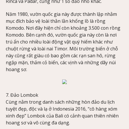
Rinca và Padar, cũng như 1 số đảo nhỏ khác.
Năm 1980, vườn quốc gia này được thành lập nhằm
mục đích bảo vệ loài thằn lằn khổng lồ là rồng
Komodo. Nơi đây hiện chỉ còn khoảng 3.500 con rồng
Komodo. Bên cạnh đó, vườn quốc gia này còn là nơi
trú ẩn cho nhiều loài động vật quý hiếm khác như
chuột rừng và loài nai Timor. Môi trường biển ở chỗ
này cũng rất giàu có bao gồm các rạn san hô, rừng
ngập mặn, thảm cỏ biển, các vịnh và những dãy núi
hoang sơ.
7. Đảo Lombok
Cùng nằm trong danh sách những hòn đảo du lịch
tuyệt đẹp, độc và lạ ở Indonesia 2016, “cô hàng xóm
xinh đẹp” Lombok của Bali có cảnh quan thiên nhiên
hoang sơ và vô cùng đa dạng.