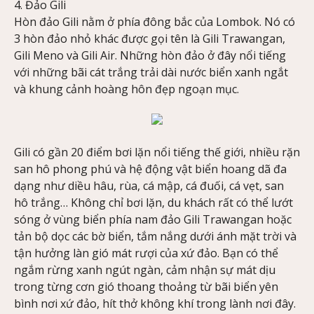
4. Đảo Gili
Hòn đảo Gili nằm ở phía đông bắc của Lombok. Nó có
3 hòn đảo nhỏ khác được gọi tên là Gili Trawangan,
Gili Meno và Gili Air. Những hòn đảo ở đây nổi tiếng
với những bãi cát trắng trải dài nước biển xanh ngắt
và khung cảnh hoàng hôn đẹp ngoạn mục.
Gili có gần 20 điểm bơi lặn nổi tiếng thế giới, nhiều rặn
san hô phong phú và hệ động vật biển hoang dã đa
dạng như diều hâu, rùa, cá mập, cá đuối, cá vẹt, san
hô trắng… Không chỉ bơi lặn, du khách rất có thể lướt
sóng ở vùng biển phía nam đảo Gili Trawangan hoặc
tản bộ dọc các bờ biển, tắm nắng dưới ánh mặt trời và
tận hưởng làn gió mát rượi của xứ đảo. Bạn có thể
ngắm rừng xanh ngút ngàn, cảm nhận sự mát dịu
trong từng cơn gió thoang thoảng từ bãi biển yên
bình nơi xứ đảo, hít thở không khí trong lành nơi đây.