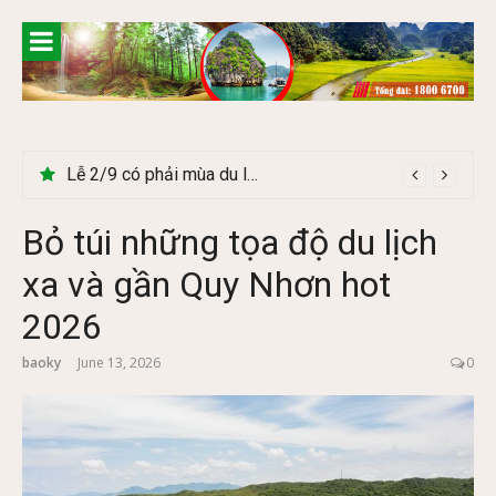
Skip
to
content
Lễ 2/9 có phải mùa du lịch Hà Giang đẹp không?
Bỏ túi những tọa độ du lịch
xa và gần Quy Nhơn hot
2026
baoky
June 13, 2026
0