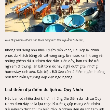
Tour Quy Nhơn – Khám phá thiên đàng biển Bãi Xép (Ảnh: Sưu tầm)
Không sôi động như nhiều điểm đến khác, Bãi Xép lại chinh
phục du khách bằng bãi cát vàng óng, làn nước xanh trong và
những ghềnh đá tự nhiên độc đáo. Đến đây, bạn có thể trải
nghiệm đi thúng, lặn bắt tôm ốc hay nghỉ dưỡng tại những
homestay xinh xẻo. Đặc biệt, Bãi Xép còn là điểm ngắm hoàng
hôn trên biển lý tưởng đẹp đến ngỡ ngàng.
List điểm địa điểm du lịch xa Quy Nhơn
Nếu bạn có nhiều thời kì hơn, những địa điểm du lịch xa Quy
Nhơn dưới đây sẽ là lựa chọn lý tưởng giúp mang đến nhiều
trải nghiệm thích thú từ biển đảo, tự nhiên đến du lịch tâm linh.