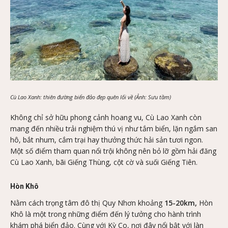
Cù Lao Xanh: thiên đường biển đảo đẹp quên lối về (Ảnh: Sưu tầm)
Không chỉ sở hữu phong cảnh hoang vu, Cù Lao Xanh còn
mang đến nhiều trải nghiệm thú vị như tắm biển, lặn ngắm san
hô, bắt nhum, cắm trại hay thưởng thức hải sản tươi ngon.
Một số điểm tham quan nổi trội không nên bỏ lỡ gồm hải đăng
Cù Lao Xanh, bãi Giếng Thùng, cột cờ và suối Giếng Tiên.
Hòn Khô
Nằm cách trọng tâm đô thị Quy Nhơn khoảng
15-20km,
Hòn
Khô là một trong những điểm đến lý tưởng cho hành trình
khám phá biển đảo. Cùng với Kỳ Co, nơi đây nổi bật với làn