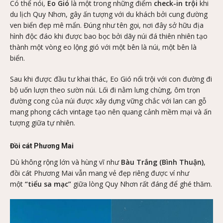
Có thể nói,
Eo Gió
là một trong những điểm
check-in trội
khi
du lịch Quy Nhơn, gây ấn tượng với du khách bởi cung đường
ven biển đẹp mê mẩn. Đúng như tên gọi, nơi đây sở hữu địa
hình độc đáo khi được bao bọc bởi dãy núi đá thiên nhiên tạo
thành một vòng eo lộng gió với một bên là núi, một bên là
biển.
Sau khi được đầu tư khai thác, Eo Gió nổi trội với con đường đi
bộ uốn lượn theo sườn núi. Lối đi nằm lưng chừng, ôm trọn
đường cong của núi được xây dựng vững chắc với lan can gỗ
mang phong cách vintage tạo nên quang cảnh mềm mại và ấn
tượng giữa tự nhiên.
Đồi cát Phương Mai
Dù không rộng lớn và hùng vĩ như
Bàu Trắng (Bình Thuận)
,
đồi cát Phương Mai vẫn mang vẻ đẹp riêng được ví như
một
“tiểu sa mạc”
giữa lòng Quy Nhơn rất đáng để ghé thăm.