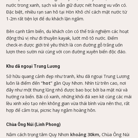
nước trong xanh, sạch và vẫn giữ được nét hoang vu vốn có.
Đặc biệt, nhiều rạn san hô tại Hòn Khô chỉ cách mặt nước từ
1-2m rất tiện lợi để du khách lặn ngắm.
Bên cạnh tắm biển, du khách còn có thể trải nghiệm các hoạt
động thú vị như đi thuyền kayak, lướt mô tô nước. Điểm
check-in được giới trẻ yêu thích là con đường gỗ trắng uốn
lượn theo sườn núi cùng với con đường xuyên biển độc đáo.
Khu dã ngoại Trung Lương
Sở hữu quang cảnh đẹp như tranh, khu dã ngoại Trung Lương
luôn là điểm đến
“hot”
gần Quy Nhơn. Nhìn từ trên cao, nơi
đây như một thung lũng nhỏ được bao bọc bởi ba mặt núi và
hướng ra biển. Bãi cỏ xanh, những khối đá xen kẽ cùng các mái
lều xinh xẻo tạo nên không gian vừa thái bình vừa nên thơ, rất
hợp để cắm trại, picnic hay ngắm hoàng hôn.
Chùa Ông Núi (Linh Phong)
Nằm cách trọng tâm Quy Nhơn
khoảng 30km,
Chùa Ông Núi