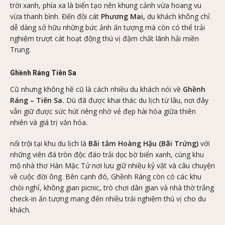
trời xanh, phía xa là biển tạo nên khung cảnh vừa hoang vu
vừa thanh bình. Đến đồi cát
Phương Mai,
du khách không chỉ
dễ dàng sở hữu những bức ảnh ấn tượng mà còn có thể trải
nghiệm trượt cát hoạt động thú vị đậm chất lãnh hải miền
Trung.
Ghềnh Ráng Tiên Sa
Cũ nhưng không hề cũ là cách nhiều du khách nói về
Ghềnh
Ráng – Tiên Sa.
Dù đã được khai thác du lịch từ lâu, nơi đây
vẫn giữ được sức hút riêng nhờ vẻ đẹp hài hòa giữa thiên
nhiên và giá trị văn hóa.
nổi trội tại khu du lịch là
Bãi tắm Hoàng Hậu (Bãi Trứng)
với
những viên đá tròn độc đáo trải dọc bờ biển xanh, cùng khu
mộ nhà thơ Hàn Mặc Tử nơi lưu giữ nhiều kỷ vật và câu chuyện
về cuộc đời ông. Bên cạnh đó, Ghềnh Ráng còn có các khu
chòi nghỉ, không gian picnic, trò chơi dân gian và nhà thờ trắng
check-in ấn tượng mang đến nhiều trải nghiệm thú vị cho du
khách.