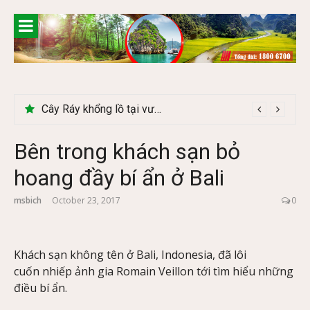
Skip
to
content
Cây Ráy khổng lồ tại vườn Quốc gia Cúc Phương
Bên trong khách sạn bỏ
hoang đầy bí ẩn ở Bali
msbich
October 23, 2017
0
Khách sạn không tên ở Bali, Indonesia, đã lôi
cuốn nhiếp ảnh gia Romain Veillon tới tìm hiểu những
điều bí ẩn.