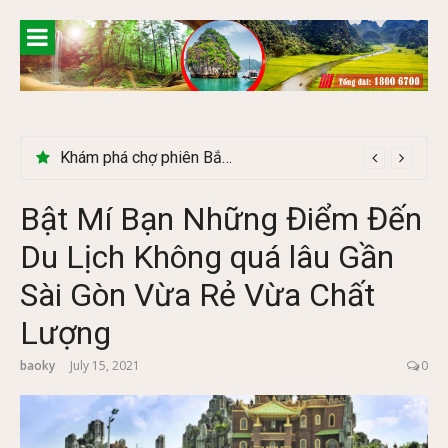
Skip
to
content
Khám phá chợ phiên Bắc Hà có gì đặc biệt
Bật Mí Bạn Những Điểm Đến
Du Lịch Không quá lâu Gần
Sài Gòn Vừa Rẻ Vừa Chất
Lượng
baoky
July 15, 2021
0