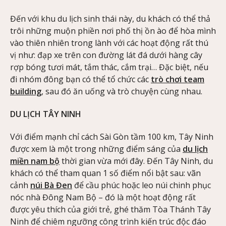
Đến với khu du lịch sinh thái này, du khách có thể thả
trôi những muộn phiền nơi phố thị ồn ào để hòa mình
vào thiên nhiên trong lành với các hoạt động rất thú
vị như: đạp xe trên con đường lát đá dưới hàng cây
rợp bóng tươi mát, tắm thác, cắm trại… Đặc biệt, nếu
đi nhóm đông bạn có thể tổ chức các
trò chơi team
building
, sau đó ăn uống và trò chuyện cùng nhau.
DU LỊCH TÂY NINH
Với điểm mạnh chỉ cách Sài Gòn tầm 100 km, Tây Ninh
được xem là một trong những điểm sáng của
du lịch
miền nam bộ
thời gian vừa mới đây. Đến Tây Ninh, du
khách có thể tham quan 1 số điểm nổi bật sau: vãn
cảnh
núi Bà Đen
để cầu phúc hoặc leo núi chinh phục
nóc nhà Đông Nam Bộ – đó là một hoạt động rất
được yêu thích của giới trẻ, ghé thăm Tòa Thánh Tây
Ninh để chiêm ngưỡng công trình kiến trúc độc đáo