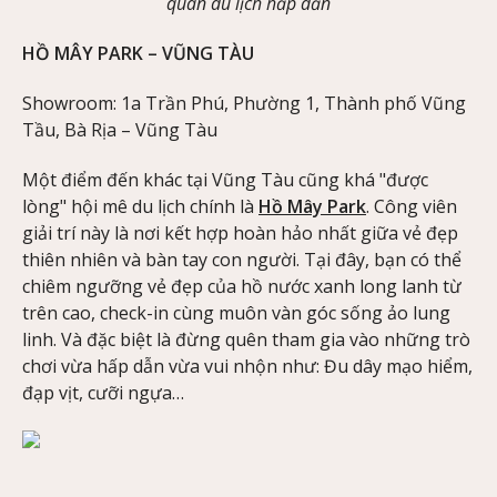
quan du lịch hấp dẫn
HỒ MÂY PARK – VŨNG TÀU
Showroom: 1a Trần Phú, Phường 1, Thành phố Vũng
Tầu, Bà Rịa – Vũng Tàu
Một điểm đến khác tại Vũng Tàu cũng khá "được
lòng" hội mê du lịch chính là
Hồ Mây Park
. Công viên
giải trí này là nơi kết hợp hoàn hảo nhất giữa vẻ đẹp
thiên nhiên và bàn tay con người. Tại đây, bạn có thể
chiêm ngưỡng vẻ đẹp của hồ nước xanh long lanh từ
trên cao, check-in cùng muôn vàn góc sống ảo lung
linh. Và đặc biệt là đừng quên tham gia vào những trò
chơi vừa hấp dẫn vừa vui nhộn như: Đu dây mạo hiểm,
đạp vịt, cưỡi ngựa…