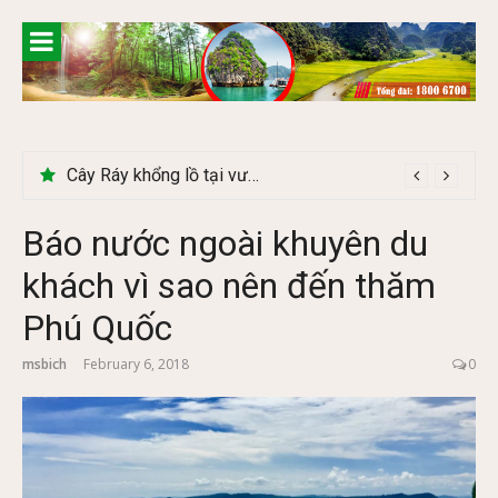
Skip
to
content
Cây Ráy khổng lồ tại vườn Quốc gia Cúc Phương
Báo nước ngoài khuyên du
khách vì sao nên đến thăm
Phú Quốc
msbich
February 6, 2018
0