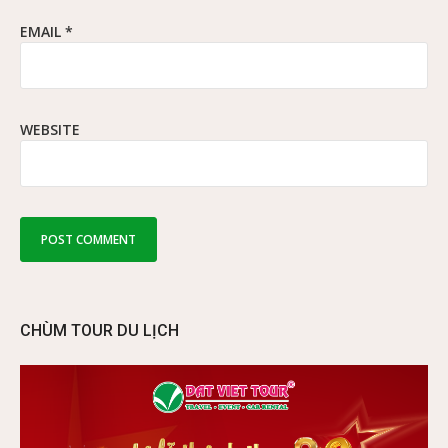
EMAIL
*
WEBSITE
CHÙM TOUR DU LỊCH