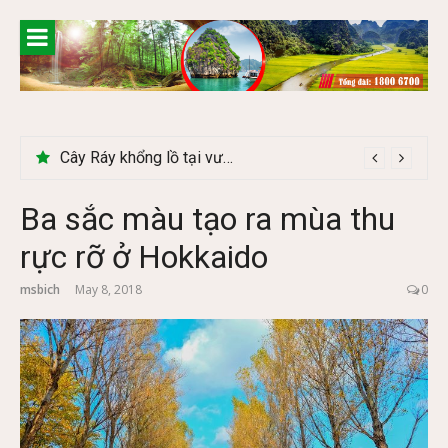
Skip
to
content
Khám phá chợ phiên Bắc Hà có gì đặc biệt
Ba sắc màu tạo ra mùa thu
rực rỡ ở Hokkaido
msbich
May 8, 2018
0