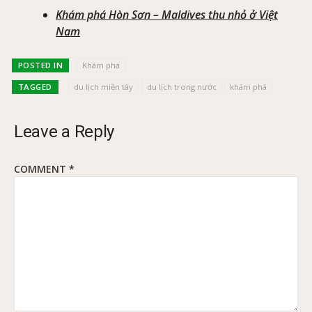
Khám phá Hòn Sơn – Maldives thu nhỏ ở Việt
Nam
POSTED IN
Khám phá
TAGGED
du lịch miền tây
du lịch trong nước
khám phá
Leave a Reply
COMMENT
*