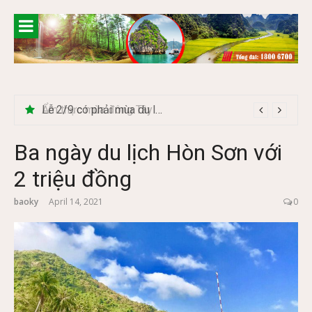
Skip
to
content
Lễ 2/9 có phải mùa du lịch Hà Giang đẹp không?
Ba ngày du lịch Hòn Sơn với
2 triệu đồng
baoky
April 14, 2021
0