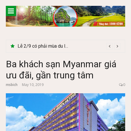
Skip
to
content
Lễ 2/9 có phải mùa du lịch Hà Giang đẹp không?
Ba khách sạn Myanmar giá
ưu đãi, gần trung tâm
msbich
May 10, 2019
0